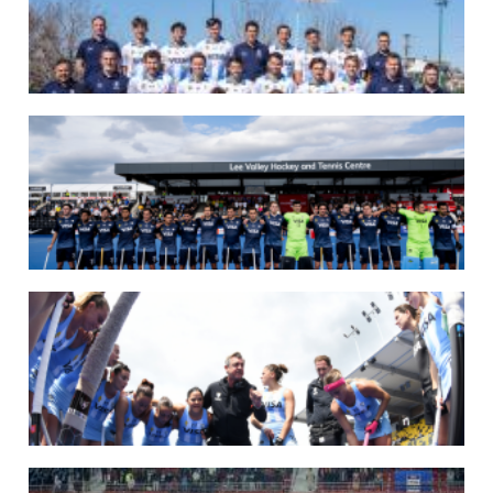
07/08/2026
LAS LEONAS LISTAS PARA DISPUTAR EL MUNDIAL 2026
Del 15 al 30 de agosto, el seleccionado argentino femenino de hockey disputará
la Copa del Mundo en Países Bajos y Bélgica. El debut será ante Estados Unidos.
LEER MÁS
07/08/2026
LOS LEONES LISTOS PARA DISPUTAR EL MUNDIAL 2026
Del 15 al 30 de agosto, el seleccionado argentino masculino de hockey disputará
la Copa del Mundo en Países Bajos y Bélgica. El debut será ante Japón.
LEER MÁS
14/07/2026
MUNDIAL 2026: LOS LEONES CONVOCADOS POR LUCAS REY
Del 15 al 30 de agosto disputarán el Mundial en Países Bajos y Bélgica.
LEER MÁS
09/07/2026
MUNDIAL 2026: LAS LEONAS CONVOCADAS POR FERNANDO F...