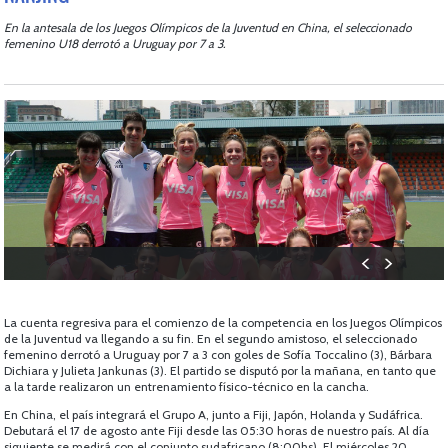
En la antesala de los Juegos Olímpicos de la Juventud en China, el seleccionado
femenino U18 derrotó a Uruguay por 7 a 3.
La cuenta regresiva para el comienzo de la competencia en los Juegos Olímpicos
de la Juventud va llegando a su fin. En el segundo amistoso, el seleccionado
femenino derrotó a Uruguay por 7 a 3 con goles de Sofía Toccalino (3), Bárbara
Dichiara y Julieta Jankunas (3). El partido se disputó por la mañana, en tanto que
a la tarde realizaron un entrenamiento físico-técnico en la cancha.
En China, el país integrará el Grupo A, junto a Fiji, Japón, Holanda y Sudáfrica.
Debutará el 17 de agosto ante Fiji desde las 05:30 horas de nuestro país. Al día
siguiente se medirá con el conjunto sudafricano (8:00hs). El miércoles 20