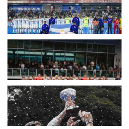
Del 15 al 30 de agosto disputarán el Mundial 2026 en Países Bajos y Bélgica.
LEER MÁS
29/05/2026
LOS LEONES CONVOCADOS PARA LA VENTANA EUROPEA DE P...
En junio, el seleccionado nacional disputará las últimas dos ventanas de Pro
League 2025-26 en Inglaterra y Alemania.
LEER MÁS
22/05/2026
LAS LEONAS CONVOCADAS PARA LA VENTANA EUROPEA DE P...
En junio, el seleccionado nacional disputará las últimas dos ventanas de Pro
League 2025-26 en Bélgica e Inglaterra.
LEER MÁS