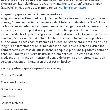
chocará con las holandesas (05.00hs) y finalmente el 21 enfrentará a Japón
(10:00hs) en el cierre de la primera ronda -
ver fixture completo
-
Lo que hay que saber del formato Hockey 5:
Al igual que en el Panamericano Junior de Montevideo en donde Argentina se
consagró campeón, el torneo se desarrollará bajo la modalidad de 5 vs 5. Una
de las variantes, además del número reducido de jugadoras -4 de campo y una
arquera-, es que los partidos se juegan en tres tiempos de 12 minutos. A
diferencia del hockey de 11, el gol vale desde todos lados. En lo que respecta a la
cancha (55mts x 41,70mts), está delimitada por cuatro tablas que imposibilitan
que se vaya la bocha por los laterales. La línea de infracciones -área- tiene una
longitud de 11 metros desde la línea de fondo, por lo que si bien no existen los
córners cortos, en caso de que la bocha le toque el pie a una jugadora dentro de
zona de 11 metros, se juega un tiro libre fuera del área. En caso de que se
produzca una infracción intencional dentro de la zona de 11 metros, la sanción
será un Challenge -similar a un shoot out en hockey 11-.
Las 9 jugadoras que competirán en Nanjing:
Cristina Cosentino
Macarena Losada
Sofía Toccalino
Paula Ortiz
Bárbara Dichiara
Eugenia Trinchinetti