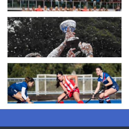
22/05/2026
LAS LEONAS CONVOCADAS PARA LA VENTANA EUROPEA DE P...
En junio, el seleccionado nacional disputará las últimas dos ventanas de Pro
League 2025-26 en Bélgica e Inglaterra.
LEER MÁS
18/05/2026
SE DEFINIERON LOS CAMPEONES DE LA PRIMERA FASE DE ...
Del 13 al 17 de mayo se llevó a cabo el torneo que reúne a los mejores clubes del
país.
LEER MÁS
13/05/2026
EN MARCHA LA PRIMERA FASE DE LA SUPERLIGA DE HOCKE...
Del 13 al 17 de mayo los mejores clubes del país se enfrentan durante 5 días en
todo el territorio nacional