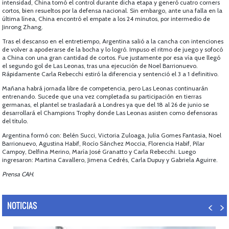
intensidad, China tomó el control durante dicha etapa y generó cuatro corners
cortos, bien resueltos por la defensa nacional. Sin embargo, ante una falla en la
última línea, China encontró el empate a los 24 minutos, por intermedio de
Jinrong Zhang.
Tras el descanso en el entretiempo, Argentina salió a la cancha con intenciones
de volver a apoderarse de la bocha y lo logró. Impuso el ritmo de juego y sofocó
a China con una gran cantidad de cortos. Fue justamente por esa vía que llegó
el segundo gol de Las Leonas, tras una ejecución de Noel Barrionuevo.
Rápidamente Carla Rebecchi estiró la diferencia y sentenció el 3 a 1 definitivo.
Mañana habrá jornada libre de competencia, pero Las Leonas continuarán
entrenando. Sucede que una vez completada su participación en tierras
germanas, el plantel se trasladará a Londres ya que del 18 al 26 de junio se
desarrollará el Champions Trophy donde Las Leonas asisten como defensoras
del título.
Argentina formó con: Belén Succi, Victoria Zuloaga, Julia Gomes Fantasia, Noel
Barrionuevo, Agustina Habif, Rocío Sánchez Moccia, Florencia Habif, Pilar
Campoy, Delfina Merino, María José Granatto y Carla Rebecchi. Luego
ingresaron: Martina Cavallero, Jimena Cedrés, Carla Dupuy y Gabriela Aguirre.
Prensa CAH.
NOTICIAS