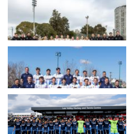
07/08/2026
LAS LEONAS LISTAS PARA DISPUTAR EL MUNDIAL 2026
Del 15 al 30 de agosto, el seleccionado argentino femenino de hockey disputará
la Copa del Mundo en Países Bajos y Bélgica. El debut será ante Estados Unidos.
LEER MÁS
07/08/2026
LOS LEONES LISTOS PARA DISPUTAR EL MUNDIAL 2026
Del 15 al 30 de agosto, el seleccionado argentino masculino de hockey disputará
la Copa del Mundo en Países Bajos y Bélgica. El debut será ante Japón.