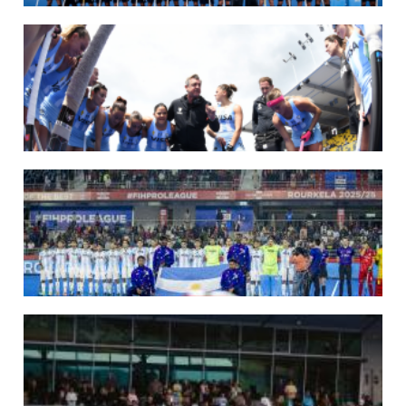
LEER MÁS
14/07/2026
MUNDIAL 2026: LOS LEONES CONVOCADOS POR LUCAS REY
Del 15 al 30 de agosto disputarán el Mundial en Países Bajos y Bélgica.
LEER MÁS
09/07/2026
MUNDIAL 2026: LAS LEONAS CONVOCADAS POR FERNANDO F...
Del 15 al 30 de agosto disputarán el Mundial 2026 en Países Bajos y Bélgica.
LEER MÁS
29/05/2026
LOS LEONES CONVOCADOS PARA LA VENTANA EUROPEA DE P...
En junio, el seleccionado nacional disputará las últimas dos ventanas de Pro
League 2025-26 en Inglaterra y Alemania.
LEER MÁS