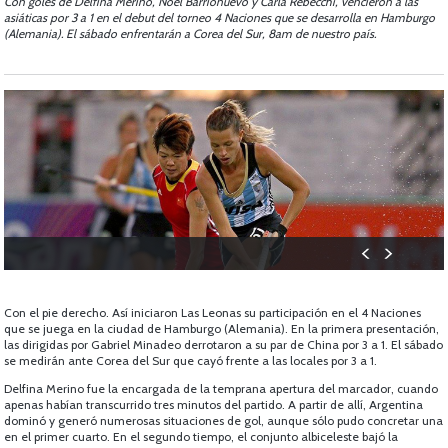
Con goles de Delfina Merino, Noel Barrionuevo y Carla Rebecchi, vencieron a las
asiáticas por 3 a 1 en el debut del torneo 4 Naciones que se desarrolla en Hamburgo
(Alemania). El sábado enfrentarán a Corea del Sur, 8am de nuestro país.
Con el pie derecho. Así iniciaron Las Leonas su participación en el 4 Naciones
que se juega en la ciudad de Hamburgo (Alemania). En la primera presentación,
las dirigidas por Gabriel Minadeo derrotaron a su par de China por 3 a 1. El sábado
se medirán ante Corea del Sur que cayó frente a las locales por 3 a 1.
Delfina Merino fue la encargada de la temprana apertura del marcador, cuando
apenas habían transcurrido tres minutos del partido. A partir de allí, Argentina
dominó y generó numerosas situaciones de gol, aunque sólo pudo concretar una
en el primer cuarto. En el segundo tiempo, el conjunto albiceleste bajó la