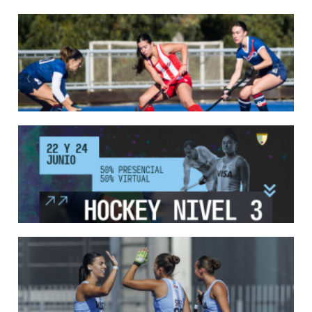
LEER MÁS
18/05/2026
SE DEFINIERON LOS CAMPEONES DE LA PRIMERA FASE DE ...
Del 13 al 17 de mayo se llevó a cabo el torneo que reúne a los mejores clubes del
país.
LEER MÁS
13/05/2026
EN MARCHA LA PRIMERA FASE DE LA SUPERLIGA DE HOCKE...
Del 13 al 17 de mayo los mejores clubes del país se enfrentan durante 5 días en
todo el territorio nacional
LEER MÁS
12/05/2026
INSCRIPCIONES ABIERTAS AL CURSO DE TÉCNICO NACIONA...
Del 11 al 15 de mayo se realizará el período de pre-inscripción.
LEER MÁS