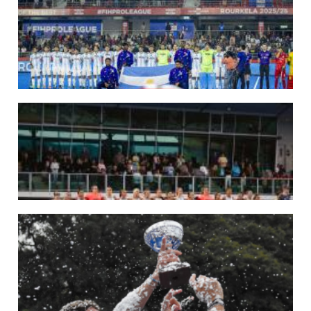
MUNDIAL 2026: LAS LEONAS CONVOCADAS POR FERNANDO F...
Del 15 al 30 de agosto disputarán el Mundial 2026 en Países Bajos y Bélgica.
LEER MÁS
29/05/2026
LOS LEONES CONVOCADOS PARA LA VENTANA EUROPEA DE P...
En junio, el seleccionado nacional disputará las últimas dos ventanas de Pro
League 2025-26 en Inglaterra y Alemania.
LEER MÁS
22/05/2026
LAS LEONAS CONVOCADAS PARA LA VENTANA EUROPEA DE P...
En junio, el seleccionado nacional disputará las últimas dos ventanas de Pro
League 2025-26 en Bélgica e Inglaterra.