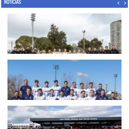
NOTICIAS
07/08/2026
LAS LEONAS LISTAS PARA DISPUTAR EL MUNDIAL 2026
Del 15 al 30 de agosto, el seleccionado argentino femenino de hockey disputará
la Copa del Mundo en Países Bajos y Bélgica. El debut será ante Estados Unidos.
LEER MÁS
07/08/2026