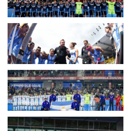
LOS LEONES LISTOS PARA DISPUTAR EL MUNDIAL 2026
Del 15 al 30 de agosto, el seleccionado argentino masculino de hockey disputará
la Copa del Mundo en Países Bajos y Bélgica. El debut será ante Japón.
LEER MÁS
14/07/2026
MUNDIAL 2026: LOS LEONES CONVOCADOS POR LUCAS REY
Del 15 al 30 de agosto disputarán el Mundial en Países Bajos y Bélgica.
LEER MÁS
09/07/2026
MUNDIAL 2026: LAS LEONAS CONVOCADAS POR FERNANDO F...
Del 15 al 30 de agosto disputarán el Mundial 2026 en Países Bajos y Bélgica.
LEER MÁS
29/05/2026
LOS LEONES CONVOCADOS PARA LA VENTANA EUROPEA DE P...
En junio, el seleccionado nacional disputará las últimas dos ventanas de Pro