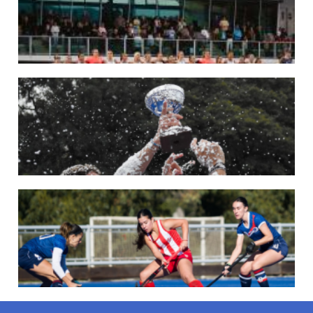
League 2025-26 en Inglaterra y Alemania.
LEER MÁS
22/05/2026
LAS LEONAS CONVOCADAS PARA LA VENTANA EUROPEA DE P...
En junio, el seleccionado nacional disputará las últimas dos ventanas de Pro
League 2025-26 en Bélgica e Inglaterra.
LEER MÁS
18/05/2026
SE DEFINIERON LOS CAMPEONES DE LA PRIMERA FASE DE ...
Del 13 al 17 de mayo se llevó a cabo el torneo que reúne a los mejores clubes del
país.
LEER MÁS
13/05/2026
EN MARCHA LA PRIMERA FASE DE LA SUPERLIGA DE HOCKE...