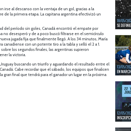
En junio, 
ventanas 
n irse al descanso con la ventaja de un gol, gracias a la
e de la primera etapa. La capitana argentina efectivizó un
LEER MÁS
18/05/20
SE DEFINI
ad del período sin goles, Canadá encontró el empate por
a no desesperó y de a poco buscó filtrarse en el semicírculo
Del 13 al 
mejores c
nueva jugada fija que finalmente llegó. A los 34 minutos, María
 canadiense con un potente tiro a la tabla y selló el 2 a 1.
LEER MÁS
sobre los segundos finales, las argentinas supieron
ner la victoria.
 Uruguay buscando un triunfo y aguardando el resultado entre el
13/05/20
anadá. Cabe recordar que el sábado, los equipos que finalicen
EN MARCHA
la gran final que tendrá para el ganador un lugar en la próxima
Del 13 al 
durante 5 
LEER MÁS
12/05/20
INSCRIPCI
Del 11 al 