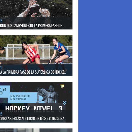
el seleccionado nacional disputará las últimas dos
de Pro League 2025-26 en Bélgica e Inglaterra.
26
ERON LOS CAMPEONES DE LA PRIMERA FASE DE ...
17 de mayo se llevó a cabo el torneo que reúne a los
lubes del país.
26
 LA PRIMERA FASE DE LA SUPERLIGA DE HOCKE...
17 de mayo los mejores clubes del país se enfrentan
días en todo el territorio nacional
26
ONES ABIERTAS AL CURSO DE TÉCNICO NACIONA...
15 de mayo se realizará el período de pre-inscripción.