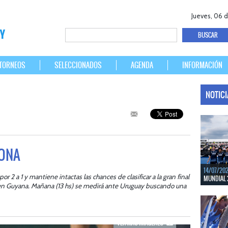
Jueves, 06 
TORNEOS
SELECCIONADOS
AGENDA
INFORMACIÓN
NOTIC
IONA
14/07/20
 2 a 1 y mantiene intactas las chances de clasificar a la gran final
MUNDIAL 
en Guyana. Mañana (13 hs) se medirá ante Uruguay buscando una
Del 15 al 
Bélgica.
LEER MÁS