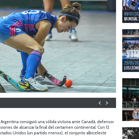
09/07/20
MUNDIAL 
Del 15 al
Bajos y Bél
LEER MÁS
29/05/20
LOS LEONE
En junio, 
ventanas 
LEER MÁS
 Argentina consiguió una sólida victoria ante Canadá, defensor
ilusiones de alcanzar la final del certamen continental. Con 12
22/05/20
LAS LEONA
Estados Unidos (un partido menos), el conjunto albiceleste