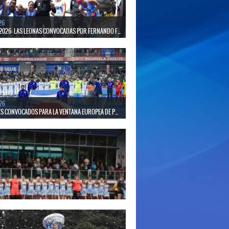
26
2026: LAS LEONAS CONVOCADAS POR FERNANDO F...
 30 de agosto disputarán el Mundial 2026 en Países
gica.
26
S CONVOCADOS PARA LA VENTANA EUROPEA DE P...
el seleccionado nacional disputará las últimas dos
de Pro League 2025-26 en Inglaterra y Alemania.
26
S CONVOCADAS PARA LA VENTANA EUROPEA DE P...