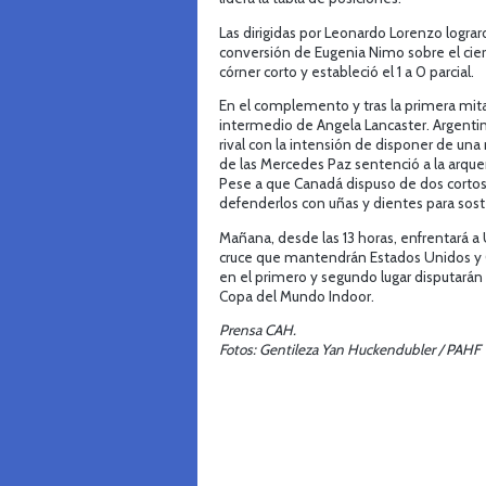
Las dirigidas por Leonardo Lorenzo lograro
conversión de Eugenia Nimo sobre el cierr
córner corto y estableció el 1 a 0 parcial.
En el complemento y tras la primera mit
intermedio de Angela Lancaster. Argentin
rival con la intensión de disponer de una 
de las Mercedes Paz sentenció a la arquera
Pese a que Canadá dispuso de dos cortos 
defenderlos con uñas y dientes para soste
Mañana, desde las 13 horas, enfrentará a
cruce que mantendrán Estados Unidos y C
en el primero y segundo lugar disputarán 
Copa del Mundo Indoor.
Prensa CAH.
Fotos: Gentileza Yan Huckendubler / PAHF