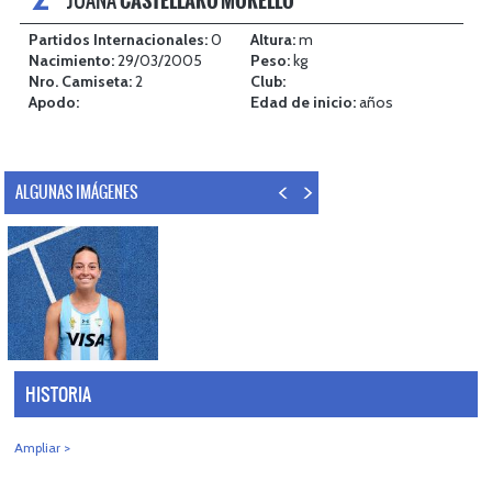
JUANA
CASTELLARO MORELLO
Partidos Internacionales:
0
Altura:
m
Nacimiento:
29/03/2005
Peso:
kg
Nro. Camiseta:
2
Club:
Apodo:
Edad de inicio:
años
ALGUNAS IMÁGENES
HISTORIA
Ampliar >