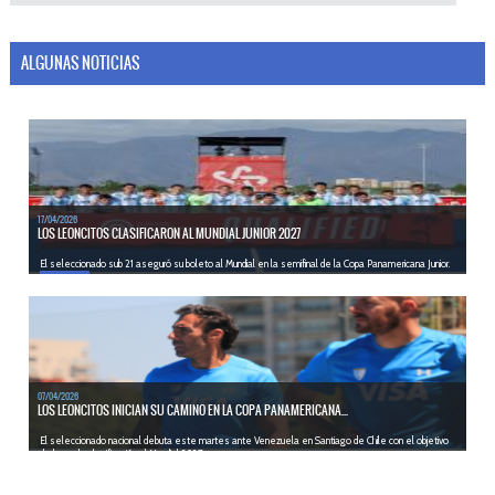
ALGUNAS NOTICIAS
17/04/2026
LOS LEONCITOS CLASIFICARON AL MUNDIAL JUNIOR 2027
El seleccionado sub 21 aseguró su boleto al Mundial en la semifinal de la Copa Panamericana Junior.
LEER MÁS
07/04/2026
LOS LEONCITOS INICIAN SU CAMINO EN LA COPA PANAMERICANA...
El seleccionado nacional debuta este martes ante Venezuela en Santiago de Chile con el objetivo
de lograr la clasificación al Mundial 2027.
LEER MÁS