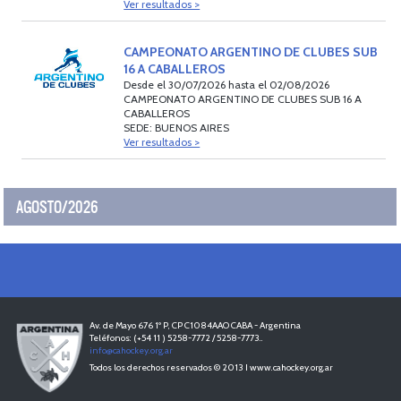
Ver resultados >
CAMPEONATO ARGENTINO DE CLUBES SUB
16 A CABALLEROS
Desde el 30/07/2026 hasta el 02/08/2026
CAMPEONATO ARGENTINO DE CLUBES SUB 16 A
CABALLEROS
SEDE: BUENOS AIRES
Ver resultados >
AGOSTO/2026
Av. de Mayo 676 1º P, CP C1084AAO CABA - Argentina
Teléfonos: (+54 11 ) 5258-7772 / 5258-7773..
info@cahockey.org.ar
Todos los derechos reservados © 2013 I www.cahockey.org.ar