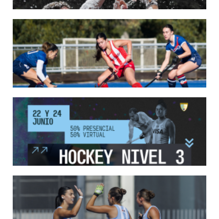
League 2025-26 en Bélgica e Inglaterra.
LEER MÁS
18/05/2026
SE DEFINIERON LOS CAMPEONES DE LA PRIMERA FASE DE ...
Del 13 al 17 de mayo se llevó a cabo el torneo que reúne a los mejores clubes del
país.
LEER MÁS
13/05/2026
EN MARCHA LA PRIMERA FASE DE LA SUPERLIGA DE HOCKE...
Del 13 al 17 de mayo los mejores clubes del país se enfrentan durante 5 días en
todo el territorio nacional
LEER MÁS
12/05/2026
INSCRIPCIONES ABIERTAS AL CURSO DE TÉCNICO NACIONA...
Del 11 al 15 de mayo se realizará el período de pre-inscripción.
LEER MÁS