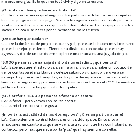
mejores energías. Es lo que me tocó vivir y sigo en la espera.
¿Qué planteo hay que hacerle a Holanda?
C.L.: Por la experiencia que tengo con los partidos de Holanda, es no dejarlas
hacer su juego y salirles a jugar. No dejarlas agarrar confianza, no dejar que se
sientan cómodas… me parece que es fundamental eso. Es un equipo que si les
sacás la pelota y las haces poner incómodas, ya les cuesta.
¿De qué hay que cuidarse?
C.L.: De la dinámica de juego, del pase y gol, que ellas lo hacen muy bien. Creo
que es lo mejor que tienen. Tienen una dinámica con pelota que es muy
agresiva, y donde uno se duerme o pierde una marca es una jugada de gol.
15.000 personas de naranja dentro de un estadio… ¿qué pensás?
L.A.: Sabemos que el estadio va a ser naranja, y que va a haber un poquito de
gente con las banderas blanca y celeste saltando y gritando; pero va a ser
naranja. Hay que estar tranquilas, no hay que desesperarse. Ellas van a estar
bien, con energías muy positivas como tuvimos nosotras en el 2010, teniendo el
público a favor. Pero hay que estar tranquilas.
¿Qué preferís, 15.000 personas a favor o en contra?
L.A.: A favor... pero vamos con las “en contra”.
C.L.: A mí el “en contra” me gusta.
¿Importa la actualidad de los dos equipos? ¿O es un partido aparte?
L.A.: Como siempre, contra Holanda es un partido aparte. En cuanto a
emociones, en cuanto a lo que se vive, a la tradición que hay con Holanda, el
contexto… pero más que nada por la “pica” que hay siempre con ellas.