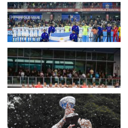
09/07/2026
MUNDIAL 2026: LAS LEONAS CONVOCADAS POR FERNANDO F...
Del 15 al 30 de agosto disputarán el Mundial 2026 en Países Bajos y Bélgica.
LEER MÁS
29/05/2026
LOS LEONES CONVOCADOS PARA LA VENTANA EUROPEA DE P...
En junio, el seleccionado nacional disputará las últimas dos ventanas de Pro
League 2025-26 en Inglaterra y Alemania.
LEER MÁS
22/05/2026
LAS LEONAS CONVOCADAS PARA LA VENTANA EUROPEA DE P...
En junio, el seleccionado nacional disputará las últimas dos ventanas de Pro