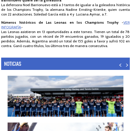
Barrionuevo quiere ser la goleadora
La defensora Noel Barrionuevo está a 3 tantos de igualar a la goleadora histórica
de los Champions Trophy, la alemana Nadine Ernsting-Krienke, quien cuenta
con 22 anotaciones. Soledad García está a 4 y Luciana Aymar, a 7.
Números históricos de Las Leonas en los Champions Trophy
-
VER
INFOGRAFÍA
-
Las Leonas asistieron en 13 oportunidades a este torneo. Tienen un total de 78
partidos jugados, con un récord de 39 encuentros ganados, 19 igualados y 20
perdidos. Además, Argentina anotó un total de 155 goles a favor y sufrió 102 en
contra. Ganó cuatro títulos, los últimos tres de manera consecutiva.
NOTICIAS
14/07/2026
MUNDIAL 2026: LOS LEONES CONVOCADOS POR LUCAS REY