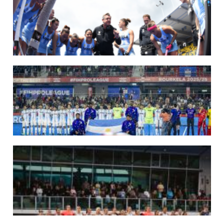
Del 15 al 30 de agosto disputarán el Mundial en Países Bajos y Bélgica.
LEER MÁS
09/07/2026
MUNDIAL 2026: LAS LEONAS CONVOCADAS POR FERNANDO F...
Del 15 al 30 de agosto disputarán el Mundial 2026 en Países Bajos y Bélgica.
LEER MÁS
29/05/2026
LOS LEONES CONVOCADOS PARA LA VENTANA EUROPEA DE P...
En junio, el seleccionado nacional disputará las últimas dos ventanas de Pro
League 2025-26 en Inglaterra y Alemania.
LEER MÁS