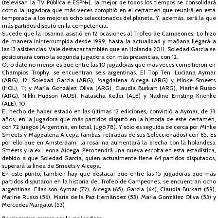
(televisan la TV Pública e ESPN+), la mejor de todos los tiempos se consolidará
como la jugadora que más veces compitió en el certamen que reunirá en esta
temporada a los mejores ocho seleccionados del planeta. Y, además, será la que
más partidos disputó en la competencia.
Sucede que la rosarina asistió en 12 ocasiones al Trofeo de Campeones. Lo hizo
de manera ininterrumpida desde 1999, hasta la actualidad y mañana llegará a
las 13 asistencias. Vale destacar también que en Holanda 2011, Soledad García se
posicionará como la segunda jugadora con más presencias, con 12.
Otro dato no menor es que entre las 10 jugadoras que más veces compitieron en
Champios Trophy, se encuentran seis argentinas. El Top Ten: Luciana Aymar
(ARG), 12; Soledad García (ARG), Magdalena Aicega (ARG) y Minke Smeets
(HOL), 11; y María González Oliva (ARG), Claudia Burkart (ARG), Mariné Russo
(ARG), Nikki Hudson (AUS), Natascha Keller (ALE) y Nadine Ernsting-Krienke
(ALE), 10.
El hecho de haber estado en las últimas 12 ediciones, convirtió a Aymar, de 33
años, en la jugadora que más partidos disputó en la historia de este certamen,
con 72 juegos (Argentina, en total, jugó 78). Y sólo es seguida de cerca por Minke
Smeets y Magdalena Aicega (ambas, retiradas de sus Seleccionados) con 65. Es
por ello que en Amsterdam, la rosarina aumentará la brecha con la holandesa
Smeets y la ex Leona Aicega. Pero tendrá una nueva escolta en esta estadística,
debido a que Soledad García, quien actualmente tiene 64 partidos disputados,
superará la línea de Smeets y Aicega.
En este punto, también hay que destacar que entre las 15 jugadoras que más
partidos disputaron en la historia del Trofeo de Campeones, se encuentran ocho
argentinas. Ellas son Aymar (72), Aicega (65), García (64), Claudia Burkart (59),
Marine Russo (56), María de la Paz Hernández (53), María González Oliva (53) y
Mercedes Margalot (53)