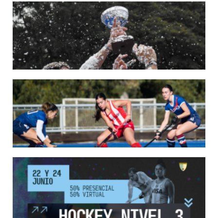
22/05/2026
LAS LEONAS CONVOCADAS PARA LA VENTANA EUROPEA DE P...
En junio, el seleccionado nacional disputará las últimas dos ventanas de Pro
League 2025-26 en Bélgica e Inglaterra.
LEER MÁS
18/05/2026
SE DEFINIERON LOS CAMPEONES DE LA PRIMERA FASE DE ...
Del 13 al 17 de mayo se llevó a cabo el torneo que reúne a los mejores clubes del
país.
LEER MÁS
13/05/2026
EN MARCHA LA PRIMERA FASE DE LA SUPERLIGA DE HOCKE...
Del 13 al 17 de mayo los mejores clubes del país se enfrentan durante 5 días en
todo el territorio nacional
LEER MÁS