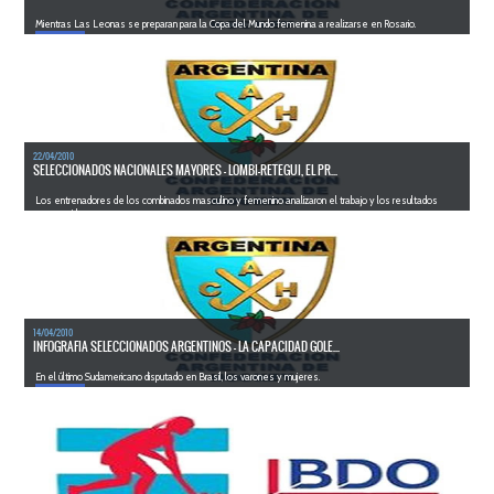
Mientras Las Leonas se preparan para la Copa del Mundo femenina a realizarse en Rosario.
LEER MÁS
22/04/2010
SELECCIONADOS NACIONALES MAYORES - LOMBI-RETEGUI, EL PR...
Los entrenadores de los combinados masculino y femenino analizaron el trabajo y los resultados
conseguidos.
LEER MÁS
14/04/2010
INFOGRAFIA SELECCIONADOS ARGENTINOS - LA CAPACIDAD GOLE...
En el último Sudamericano disputado en Brasil, los varones y mujeres.
LEER MÁS