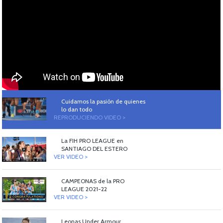
Cuidamos la pasión de quienes
lo dan todo
REPRODUCIENDO VIDEO >
La FIH PRO LEAGUE en
SANTIAGO DEL ESTERO
VER VIDEO >
CAMPEONAS de la PRO
LEAGUE 2021-22
VER VIDEO >
Leonas Under Armour