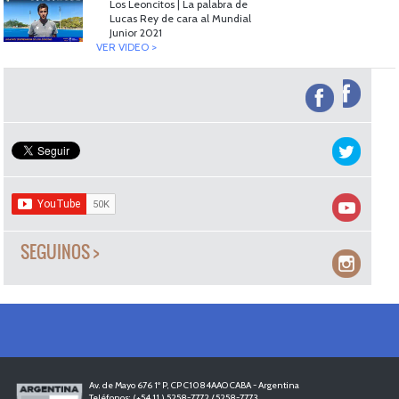
Los Leoncitos | La palabra de
Lucas Rey de cara al Mundial
Junior 2021
VER VIDEO >
SEGUINOS >
Av. de Mayo 676 1º P, CP C1084AAO CABA - Argentina
Teléfonos: (+54 11 ) 5258-7772 / 5258-7773..