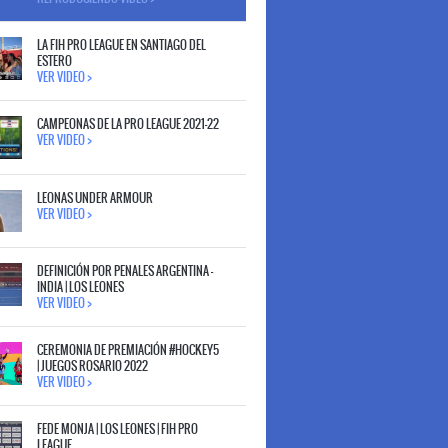
LA FIH PRO LEAGUE EN SANTIAGO DEL
ESTERO
VER VIDEO >
CAMPEONAS DE LA PRO LEAGUE 2021-22
VER VIDEO >
LEONAS UNDER ARMOUR
VER VIDEO >
DEFINICIÓN POR PENALES ARGENTINA -
INDIA | LOS LEONES
VER VIDEO >
CEREMONIA DE PREMIACIÓN #HOCKEY5
| JUEGOS ROSARIO 2022
VER VIDEO >
FEDE MONJA | LOS LEONES | FIH PRO
LEAGUE