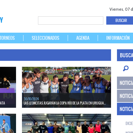
Viernes, 07 
TORNEOS
SELECCIONADOS
AGENDA
INFORMACIÓN
BUSCA
NOTICI
NOTICI
30/10/2024
LATA
LAS LEONCITAS JUGARÁN LA COPA RÍO DE LA PLATA EN URUGUA...
NOTICI
n
El seleccionado Sub 21 se medirá ante las Cimarronas el
ckey.
miércoles 30 de octubre desde las 19.30 hs.
DICI
LEER MÁS