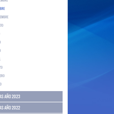
EMBRE
BRE
IEMBRE
TO
O
O
O
L
ZO
ERO
O
AS AÑO 2023
AS AÑO 2022