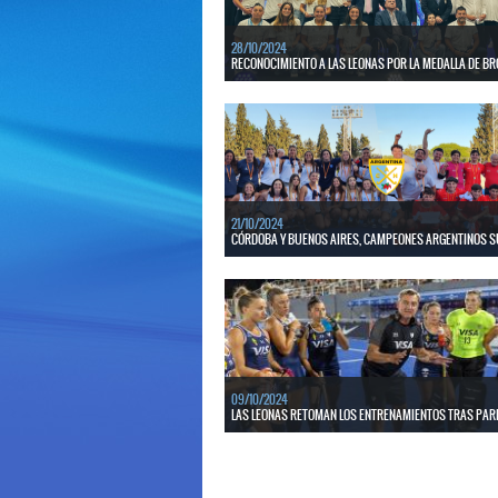
28/10/2024
RECONOCIMIENTO A LAS LEONAS POR LA MEDALLA DE B
La Secretaría de Turismo, Ambiente y Deportes
a los medallistas de Paris 2024.
LEER MÁS
21/10/2024
CÓRDOBA Y BUENOS AIRES, CAMPEONES ARGENTINOS S
Córdoba, en caballeros, y Buenos Aires, en damas,
resultaron campeones de la edición 2024 del Arg
Selecciones Sub 19 en Tucumán. Fotos: Gentileza
ATAH y P...
LEER MÁS
09/10/2024
LAS LEONAS RETOMAN LOS ENTRENAMIENTOS TRAS PAR
Fernando Ferrara convocó a jugadoras del medio loc
comenzar un nuevo ciclo.
LEER MÁS