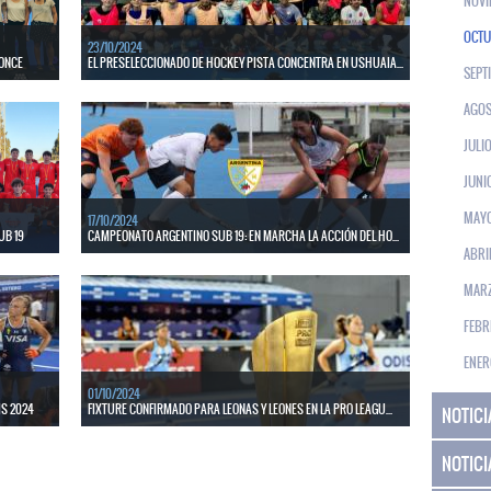
NOVI
OCTU
23/10/2024
RONCE
EL PRESELECCIONADO DE HOCKEY PISTA CONCENTRA EN USHUAIA...
SEPT
 homenajeó
El preseleccionado masculino inicia su preparación en Tierra
AGOS
del Fuego para la próxima Copa del Mundo Indoor. Imagen:
Gentileza MZL Deportes.
JULI
LEER MÁS
JUNI
MAY
17/10/2024
UB 19
CAMPEONATO ARGENTINO SUB 19: EN MARCHA LA ACCIÓN DEL HO...
ABRI
Del 17 al 20 de octubre se celebra en Tucumán el
entino de
Campeonato Argentino de Selecciones Sub 19. Foto:
MAR
 Prensa
Federación Cordobesa de Hockey.
FEBR
LEER MÁS
ENER
01/10/2024
IS 2024
FIXTURE CONFIRMADO PARA LEONAS Y LEONES EN LA PRO LEAGU...
NOTICI
al para
Los seleccionados argentinos debutarán en la sexta edición
del 10 al 15 de diciembre en Santiago del Estero.
NOTICI
LEER MÁS