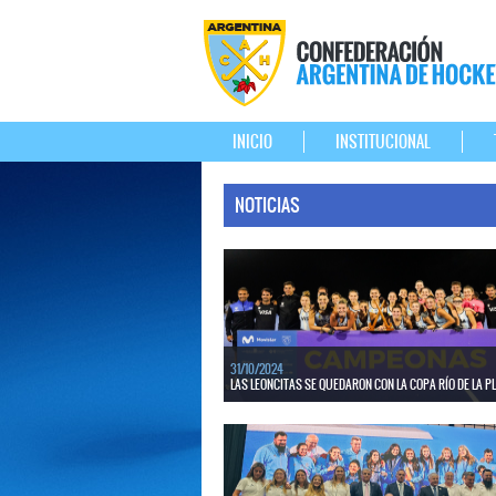
INICIO
INSTITUCIONAL
NOTICIAS
31/10/2024
LAS LEONCITAS SE QUEDARON CON LA COPA RÍO DE LA P
El seleccionado sub 21 venció a Uruguay por 3 a 0 e
Montevideo. Imagen: Federación Uruguaya de Ho
LEER MÁS