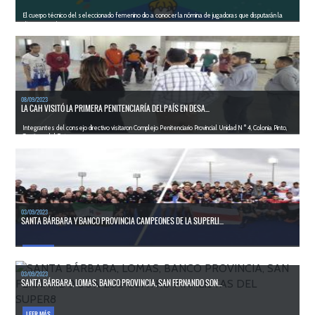
El cuerpo técnico del seleccionado femenino dio a conocer la nómina de jugadoras que disputarán la
cita panamericana.
LEER MÁS
08/09/2023
LA CAH VISITÓ LA PRIMERA PENITENCIARÍA DEL PAÍS EN DESA...
Integrantes del consejo directivo visitaron Complejo Penitenciario Provincial Unidad N ° 4, Colonia Pinto,
Santiago del Estero.
LEER MÁS
03/09/2023
SANTA BÁRBARA Y BANCO PROVINCIA CAMPEONES DE LA SUPERLI...
LEER MÁS
03/09/2023
SANTA BÁRBARA, LOMAS, BANCO PROVINCIA, SAN FERNANDO SON...
LEER MÁS