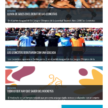
07/10/2018
LLUVIA DE GOLES EN EL DEBUT DE LAS LEONCITAS
En el partido inaugural de los Juegos Olímpicos de la Juventud "Buenos Aires 2018", las Leoncitas
derrotaron a Vanuatu por un abultado 21 a 0. Mañ...
LEER MÁS
07/10/2018
LOS LEONCITOS DEBUTARON CON UNA GOLEADA
Los Leoncitos superaron a Zambia por 6 a 2 en el partido inaugural de los Juegos Olímpicos de la
Juventud "Buenos Aires 2018". Mañana, desde las 1...
LEER MÁS
06/10/2018
TODO LO QUE HAY QUE SABER DEL HOCKEY5S
El Hockey5s es un formato reducido que presenta un juego rápido, vistoso y adaptable con un conjunto
de reglas simplificadas. Fue implementado en la segunda edici&...
LEER MÁS