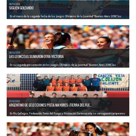
08/10/2018
SIGUEN GOLEANDO
En el marco de la segunda fecha de los Juegos Olímpicos de la Juventud "Buenos Aires 2018", los
Leoncitos sumaron una abultada victoria ante Vanuatu. Est...
LEER MÁS
08/10/2018
LAS LEONCITAS SUMARON OTRA VICTORIA
En su segunda presentación en los Juegos Olímpicos de la Juventud "Buenos Aires 2018", las
Leoncitas derrotaron a Austria por 6 a 0 con goles de B...
LEER MÁS
07/10/2018
ARGENTINO DE SELECCIONES PISTA MAYORES: ¡TIERRA DEL FUE...
En Río Gallegos, Federación Tierra del Fuego y Asociación Santacruceña se consagraron campeones
en damas y caballeros, respectivamente. En la ...
LEER MÁS