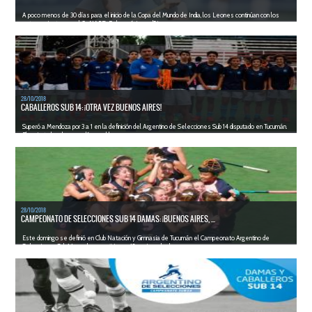
A poco menos de 30 días para el inicio de la Copa del Mundo de India, los Leones continúan con los
entrenamientos en el CeNARD. En los próximos d&iac...
LEER MÁS
28/10/2018
CABALLEROS SUB 14: ¡OTRA VEZ BUENOS AIRES!
Superó a Mendoza por 3 a 1 en la definición del Argentino de Selecciones Sub 14 disputado en Tucumán.
El conjunto local se quedó con el bronce...
LEER MÁS
28/10/2018
CAMPEONATO DE SELECCIONES SUB 14 DAMAS: ¡BUENOS AIRES, ...
Este domingo se definió en Club Natación y Gimnasia de Tucumán el Campeonato Argentino de
Selecciones Sub 14 en el que participaron 12 equipos de dam...
LEER MÁS