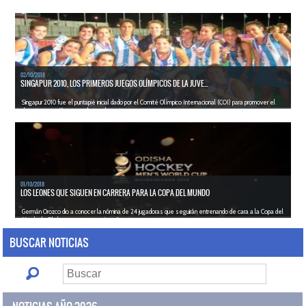
cinco de caballeros en la categoría mayores, mientra...
LEER MÁS
02/10/2018
SINGAPUR 2010, LOS PRIMEROS JUEGOS OLÍMPICOS DE LA JUVE...
Singapur 2010 fue el puntapié inicial dado por el Comité Olímpico Internacional (COI) para promover el
deporte entre jóvenes atletas de entre ...
LEER MÁS
01/10/2018
LOS LEONES QUE SIGUEN EN CARRERA PARA LA COPA DEL MUNDO
Germán Orozco dio a conocer la nómina de 24 jugadoras que seguirán entrenando de cara a la Copa del
Mundo de Bhubaneswar que se jugará entre e...
LEER MÁS
BUSCAR NOTICIAS