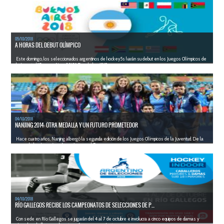
05/10/2018
A HORAS DEL DEBUT OLÍMPICO
Este domingo, los seleccionados argentinos de hockey5s harán su debut en los Juegos Olímpicos de
la Juventud "Buenos Aires 2018". Desde las 13.15 ...
LEER MÁS
04/10/2018
NANJING 2014: OTRA MEDALLA Y UN FUTURO PROMETEDOR
Hace cuatro años, Nanjing albergó la segunda edición de los Juegos Olímpicos de la Juventud. De la
mano de las Leoncitas, Argentina se subi&oa...
LEER MÁS
04/10/2018
RÍO GALLEGOS RECIBE LOS CAMPEONATOS DE SELECCIONES DE P...
Con sede en Río Gallegos se jugarán del 4 al 7 de octubre e involucra a cinco equipos de damas y