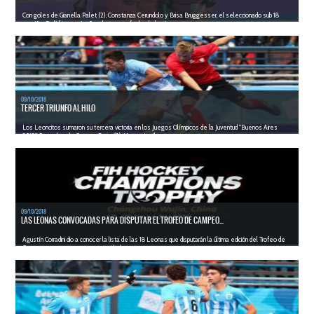
Con goles de Gianella Palet (2), Constanza Cerundolo y Brisa Bruggesser, el seleccionado sub 18
venció a Sudáfrica por 4 a 0 en la tercera fecha de los Jueg...
LEER MÁS
09/10/2018
TERCER TRIUNFO AL HILO
Los Leoncitos sumaron su tercera victoria en los Juegos Olímpicos de la Juventud "Buenos Aires
2018". Con goles de Garrone, Sarto (2), Marcucci e Ibarra,...
LEER MÁS
09/10/2018
LAS LEONAS CONVOCADAS PARA DISPUTAR EL TROFEO DE CAMPEO...
Agustín Corradini dio a conocer la lista de las 18 Leonas que disputarán la última edición del Trofeo de
Campeones, que en esta oportunidad se...
LEER MÁS