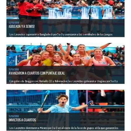
12/10/2018
¡GOLEADA Y A SEMIS!
Los Leoncitos superaron a Bangladesh por 5 a 0 y avanzaron a las semifinales de los Juegos
Olímpicos de la Juventud "Buenos Aires 2018". Este sába...
LEER MÁS
11/10/2018
AVANZARON A CUARTOS CON PUNTAJE IDEAL
Con goles de Bruggesser, Ramallo (2) y Rubenacker, las Leoncitas golearon a Uruguay por 5 a 0 y
clasificaron a cuartos de final de manera invicta. Este viernes, desde las...
LEER MÁS
11/10/2018
INVICTOS A CUARTOS
Los Leoncitos derrotaron a México por 3 a 0 en el cierre de la fase de grupos en la que ganaron los