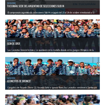
25/10/2018
TUCUMÁN, SEDE DEL ARGENTINO DE SELECCIONES SUB 14
El campeonato argentino de selecciones Sub 14 se jugará del 25 al 28 de octubre e involucrará a 12
equipos de mujeres y nueve de varones. Buenos Aires, en d...
LEER MÁS
14/10/2018
¡SON DE ORO!
Las Leoncitas hicieron historia y se quedaron con la medalla dorada en los Juegos Olímpicos de la
Juventud "Buenos Aires 2018" tras vencer a India por 3 ...
LEER MÁS
14/10/2018
¡LEONCITOS DE BRONCE!
Con goles de Facundo Zárate (2), Facundo Sarto e Ignacio Ibarra, los Leoncitos vencieron a Zambia por
4 a 0 en su última presentación en los Juegos O...
LEER MÁS