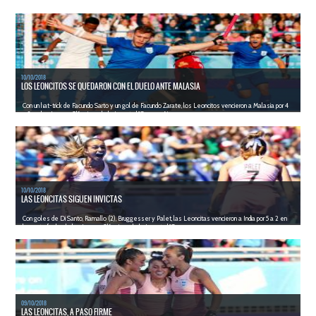
cinco partidos. Mañana, en horario y rival a confirmar, ...
LEER MÁS
10/10/2018
LOS LEONCITOS SE QUEDARON CON EL DUELO ANTE MALASIA
Con un hat-trick de Facundo Sarto y un gol de Facundo Zarate, los Leoncitos vencieron a Malasia por 4
a 2 en los Juegos Olímpicos de la Juventud "Buenos Aires...
LEER MÁS
10/10/2018
LAS LEONCITAS SIGUEN INVICTAS
Con goles de Di Santo, Ramallo (2), Bruggesser y Palet, las Leoncitas vencieron a India por 5 a 2 en
la cuarta fecha de los Juegos Olímpicos de la Juventud "B...
LEER MÁS
09/10/2018
LAS LEONCITAS, A PASO FIRME