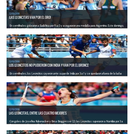
13/10/2018
¡LAS LEONCITAS VAN POR EL ORO!
En semifinales golearon a Sudáfrica por 11 a 0 y aseguraron una medalla para Argentina. Este domingo,
desde las 16.40 horas, las Leoncitas enfrentarán a Ind...
LEER MÁS
13/10/2018
LOS LEONCITOS NO PUDIERON CON INDIA Y VAN POR EL BRONCE
En semifinales, los Leoncitos cayeron ante su par de India por 3 a 1 y se quedaron afuera de la lucha
por el oro. Mañana, desde las 13 horas, enfrentarán a ...
LEER MÁS
12/10/2018
LAS LEONCITAS, ENTRE LAS CUATRO MEJORES
Con goles de Josefina Rubenacker y Brisa Bruggesser (2), las Leoncitas superaron a Namibia por 3 a
0 y avanzaron a las semifinales de los Juegos Olímpicos de la Ju...
LEER MÁS