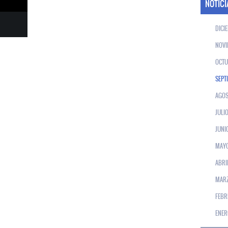
NOTICI
DICI
NOVI
OCTU
SEPT
AGOS
JULI
JUNI
MAY
ABRI
MAR
FEBR
ENER