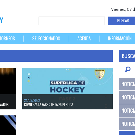
Viernes, 07 
TORNEOS
SELECCIONADOS
AGENDA
INFORMACIÓN
BUSCA
NOTICI
NOTICI
24/09/2022
AWARDS
COMIENZA LA FASE 2 DE LA SUPERLIGA
NOTICI
ueron
anizad...
LEER MÁS
NOTICI