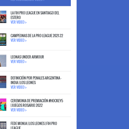
LA FIH PRO LEAGUE EN SANTIAGO DEL
ESTERO
VER VIDEO >
CAMPEONAS DE LA PRO LEAGUE 2021-22
VER VIDEO >
LEONAS UNDER ARMOUR
VER VIDEO >
DEFINICIÓN POR PENALES ARGENTINA -
INDIA | LOS LEONES
VER VIDEO >
CEREMONIA DE PREMIACIÓN #HOCKEY5
| JUEGOS ROSARIO 2022
VER VIDEO >
FEDE MONJA | LOS LEONES | FIH PRO
LEAGUE