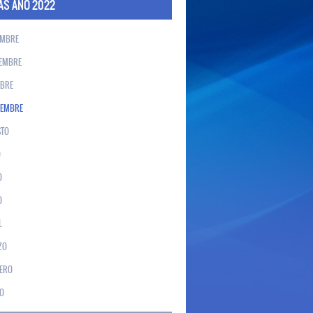
AS AÑO 2022
EMBRE
EMBRE
BRE
IEMBRE
TO
O
O
O
L
ZO
ERO
O