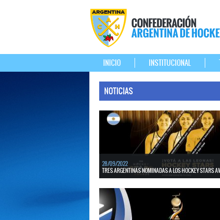
INICIO
INSTITUCIONAL
NOTICIAS
28/09/2022
TRES ARGENTINAS NOMINADAS A LOS HOCKEY STARS 
Majo Granatto, Agustina Gorzelany y Belén Succi f
nominadas a los premios “Hockey Stars Awards” org
LEER MÁS